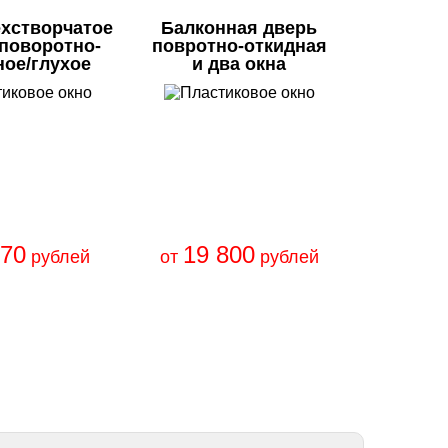
ехстворчатое
Балконная дверь
/поворотно-
повротно-откидная
ное/глухое
и два окна
670
19 800
рублей
от
рублей