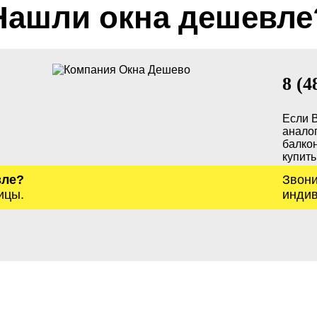
Нашли окна дешевле
8 (4
Если 
анало
балкон
купить
вле?
Звони
ицы.
индив