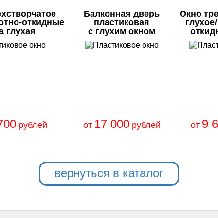
ехстворчатое
Балконная дверь
Окно тр
отно-откидные
пластиковая
глухое
а глухая
с глухим окном
откид
700
17 000
9 
рублей
от
рублей
от
вернуться в каталог