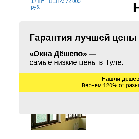
Гарантия лучшей цены
«Окна Дёшево»
—
самые низкие цены в Туле.
Нашли деше
Вернем 120% от разн