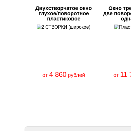
Двухстворчатое окно
Окно тр
глухое/поворотное
две повор
пластиковое
одн
4 860
11 
от
рублей
от