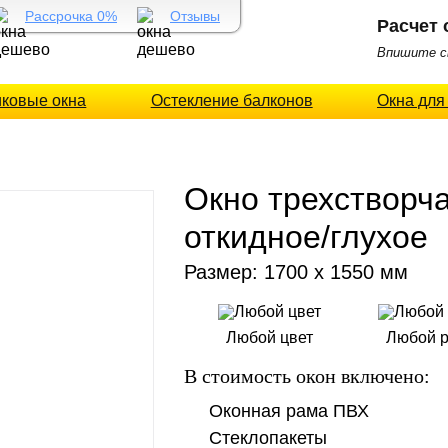
Рассрочка 0%
Отзывы
Расчет 
Впишите св
иковые окна
Остекление балконов
Окна для
Окно трехстворча
откидное/глухое
Размер: 1700 х 1550 мм
Любой цвет
Любой 
В стоимость окон включено:
Оконная рама ПВХ
Стеклопакеты