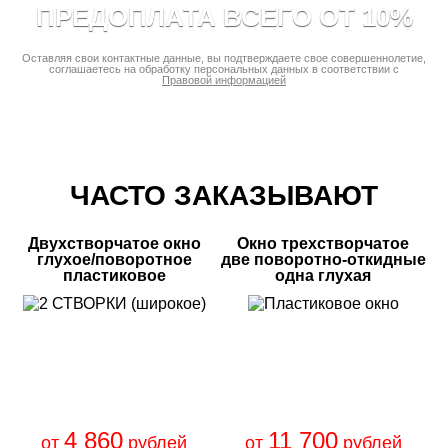
ПРЕДОПЛАТА ВСЕГО ОТ 10%
Оставляя свои контактные данные, вы подтверждаете свое совершеннолетие,
соглашаетесь на обработку персональных данных в соответствии с
Правовой информацией
ЧАСТО ЗАКАЗЫВАЮТ
Двухстворчатое окно
Окно трехстворчатое
глухое/поворотное
две поворотно-откидные
пластиковое
одна глухая
4 860
11 700
от
рублей
от
рублей