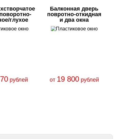
ехстворчатое
Балконная дверь
/поворотно-
повротно-откидная
ное/глухое
и два окна
670
19 800
рублей
от
рублей