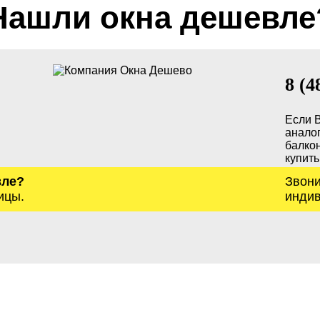
Нашли окна дешевле
8 (4
Если 
анало
балкон
купить
вле?
Звони
ицы.
индив