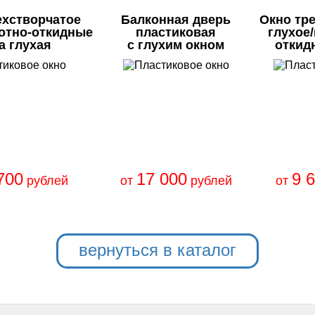
ехстворчатое
Балконная дверь
Окно тр
отно-откидные
пластиковая
глухое
а глухая
с глухим окном
откид
700
17 000
9 
рублей
от
рублей
от
вернуться в каталог