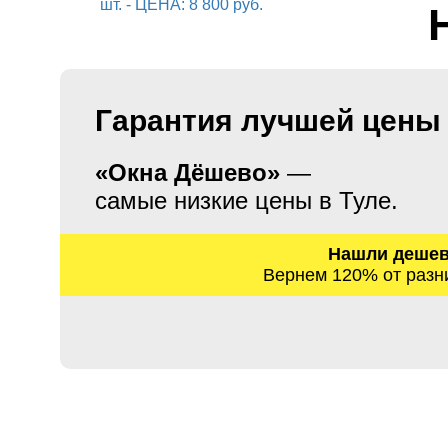
Гарантия лучшей цены
«Окна Дёшево»
—
самые низкие цены в Туле.
Нашли деше
Вернем 120% от разн