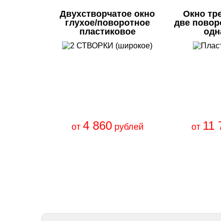
Двухстворчатое окно
Окно тр
глухое/поворотное
две повор
пластиковое
одн
4 860
11 
от
рублей
от