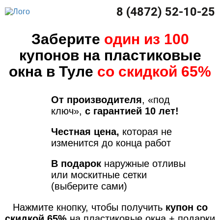
8 (4872) 52-10-25
Заберите
один из 100
купонов на пластиковые
окна в Туле
со скидкой 65%
От производителя
, «под
ключ»,
с гарантией 10 лет!
Честная цена,
которая не
изменится до конца работ
В подарок
наружные отливы
или москитные сетки
(выберите сами)
Нажмите кнопку, чтобы получить
купон со
скидкой 65%
на пластиковые окна + подарки