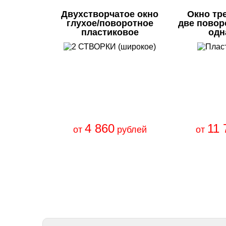
Двухстворчатое окно
Окно тр
глухое/поворотное
две повор
пластиковое
одн
4 860
11 
от
рублей
от