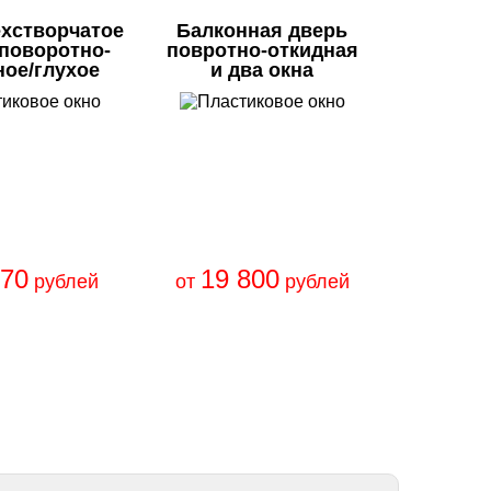
ехстворчатое
Балконная дверь
/поворотно-
повротно-откидная
ное/глухое
и два окна
670
19 800
рублей
от
рублей