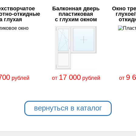
ехстворчатое
Балконная дверь
Окно тр
отно-откидные
пластиковая
глухое
а глухая
с глухим окном
откид
700
17 000
9 
рублей
от
рублей
от
вернуться в каталог