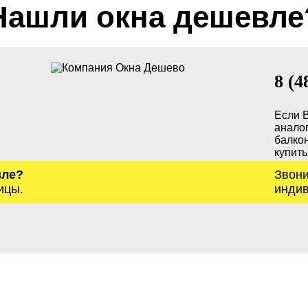
Нашли окна дешевле
8 (4
Если 
анало
балкон
купить
вле?
Звони
ицы.
индив