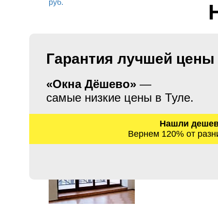
Гарантия лучшей цены
«Окна Дёшево»
—
самые низкие цены в Туле.
Нашли деше
Вернем 120% от разн