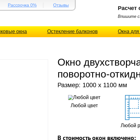
Рассрочка 0%
Отзывы
Расчет 
Впишите св
иковые окна
Остекление балконов
Окна для
Окно двухстворча
поворотно-откид
Размер: 1000 х 1100 мм
Любой цвет
Любой 
В стоимость окон включено: